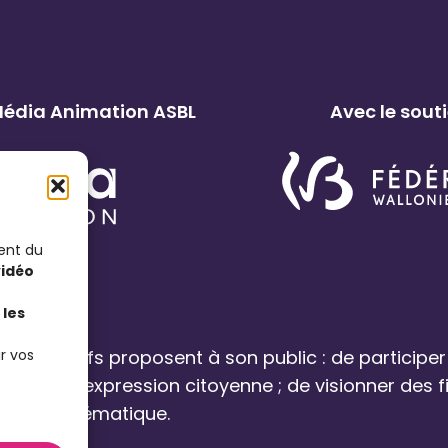
 Média Animation ASBL
Avec le sout
ent du
vidéo
les
r vos
s associatifs proposent à son public : de participer
orisant l’expression citoyenne ; de visionner des 
ur cette thématique.