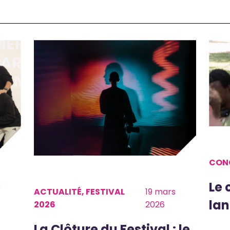
CON
s
Le 
ACTUALITÉ, FESTIVAL
19 mars
lan
2026
2026
La Clôture du Festival : le