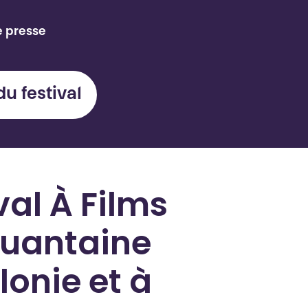
e presse
du festival
val À Films
quantaine
onie et à