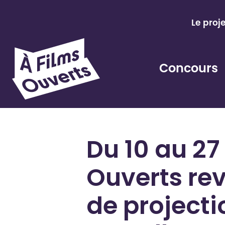
Aller
au
Le proj
contenu
Concours
Du 10 au 27
Ouverts re
de projecti