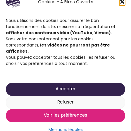
Cookies - À Films Ouverts
partenaires associatifs proposent à son
public : de participer à un Concours de
Nous utilisons des cookies pour assurer le bon
Courts Métrages antiraciste favorisant
fonctionnement du site, mesurer sa fréquentation et
l’expression citoyenne ; de visionner des
afficher des contenus vidéo (YouTube, Vimeo).
films engagés contre le racisme et d’ouvrir
Sans votre consentement pour les cookies
correspondants,
les vidéos ne pourront pas être
la discussion sur cette thématique.
affichées.
Vous pouvez accepter tous les cookies, les refuser ou
choisir vos préférences à tout moment.
Accepter
2025-2026 Site réalisé par
Média Animation ASBL
Refuser
pour son projet À Films Ouverts
Voir les préférences
Mentions légales
Déclaration d’accessibilité
Mentions légales