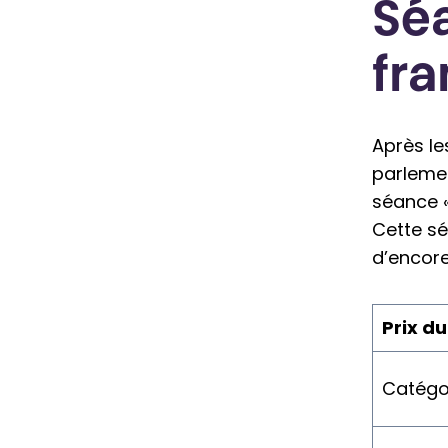
Sé
fr
Après le
parlemen
séance « 
Cette sé
d’encor
Prix d
Catégo