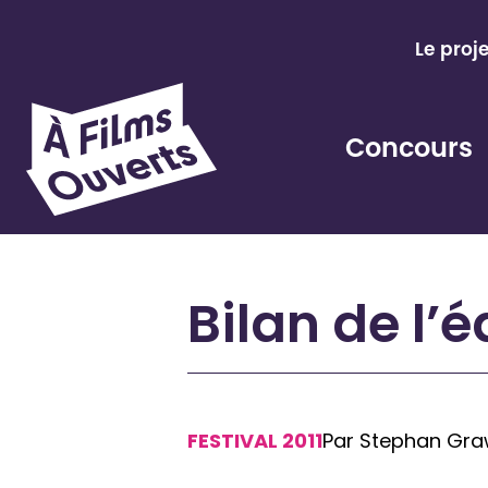
Aller
au
Le proj
contenu
Concours
Bilan de l’é
FESTIVAL 2011
Par Stephan Gra