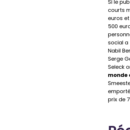
Si le pu
courts 
euros et
500 euro
personna
social a
Nabil Ben
Serge Go
Seleck o
monde à
Smeester
emporté 
prix de 