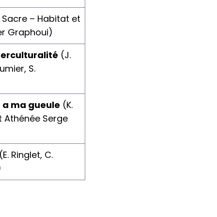
. Sacre – Habitat et
er Graphoui)
terculturalité
(J.
umier, S.
e a ma gueule
(K.
t Athénée Serge
(E. Ringlet, C.
)