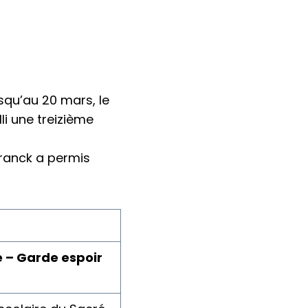
squ’au 20 mars, le
li une treizième
Franck a permis
le – Garde espoir