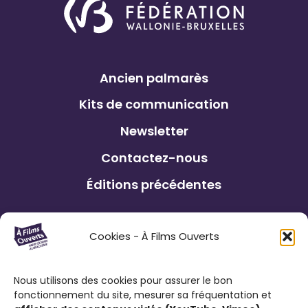
Ancien palmarès
Kits de communication
Newsletter
Contactez-nous
Éditions précédentes
Le Festival À Films Ouverts et ses
Cookies - À Films Ouverts
partenaires associatifs proposent à son
public : de participer à un Concours de
Nous utilisons des cookies pour assurer le bon
Courts Métrages antiraciste favorisant
fonctionnement du site, mesurer sa fréquentation et
l’expression citoyenne ; de visionner des