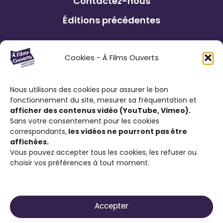
Contactez-nous
Éditions précédentes
Le Festival À Films Ouverts et ses
Cookies - À Films Ouverts
partenaires associatifs proposent à son
public : de participer à un Concours de
Nous utilisons des cookies pour assurer le bon
Courts Métrages antiraciste favorisant
fonctionnement du site, mesurer sa fréquentation et
l’expression citoyenne ; de visionner des
afficher des contenus vidéo (YouTube, Vimeo).
films engagés contre le racisme et d’ouvrir
Sans votre consentement pour les cookies
correspondants,
les vidéos ne pourront pas être
la discussion sur cette thématique.
affichées.
Vous pouvez accepter tous les cookies, les refuser ou
choisir vos préférences à tout moment.
Accepter