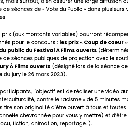
es, mais surtout, d’en assurer une large diffusion a
e de séances de « Vote du Public » dans plusieurs v
es.
s prix (aux montants variables) pourront récompen
nnés pour le concours :
les prix « Coup de coeur 
du public du Festival A Films ouverts
(déterminés
e de séances publiques de projection avec le sout
jury Á Films ouverts
(désigné lors de la séance de
 du jury le 26 mars 2023).
 participants, l’objectif est de réaliser une vidéo 
’interculturalité, contre le racisme » de 5 minutes 
 tire son originalité d’être ouvert à tous et toutes
onnel·le chevronné·e pour vous y mettre) et d’être
ocu, fiction, animation, reportage…).