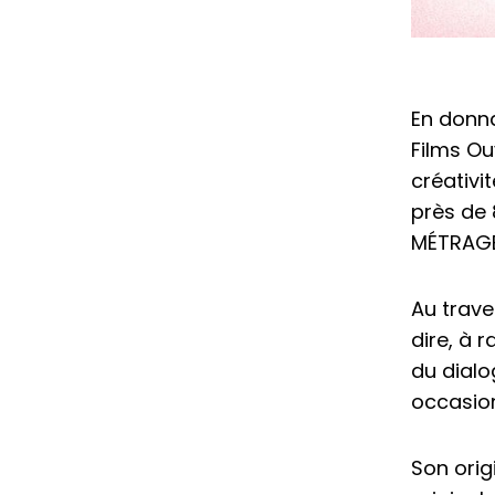
En donna
Films Ou
créativi
près de 
MÉTRAGE
Au trave
dire, à 
du dialog
occasion
Son orig