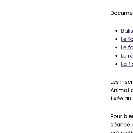
Document
Bali
Le f
Le f
Le r
La f
Les insc
Animatio
fixée au
Pour bie
séance d
présentie