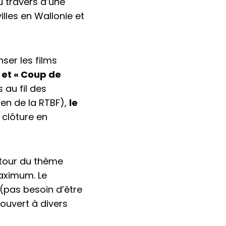
u travers d’une
illes en Wallonie et
ser les films
» et « Coup de
 au fil des
ien de la RTBF),
le
 clôture en
autour du thème
maximum. Le
 (pas besoin d’être
 ouvert à divers