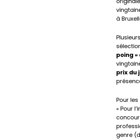
original
vingtain
à Bruxell
Plusieur
sélectio
poing » 
vingtain
prix du 
présence
Pour les
« Pour l
concours
professi
genre (d