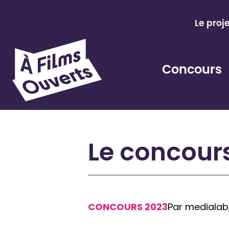
Aller
au
Le proj
contenu
Concours
Le concours
CONCOURS 2023
Par medialab