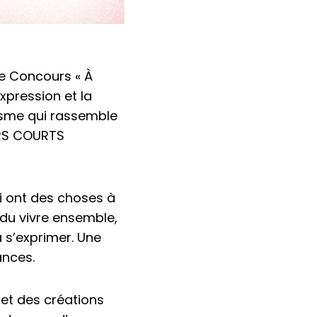
le Concours « À
xpression et la
acisme qui rassemble
URS COURTS
i ont des choses à
, du vivre ensemble,
à s’exprimer. Une
ances.
s et des créations