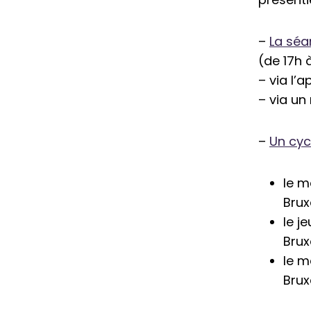
–
La séa
(de 17h à
– via l’
– via un
–
Un cyc
le m
Brux
le j
Brux
le m
Brux