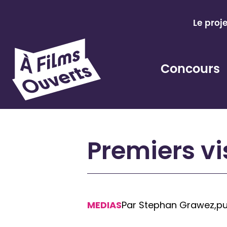
Aller
au
Le proj
contenu
Concours
Premiers vi
MEDIAS
Par Stephan Grawez,
pu