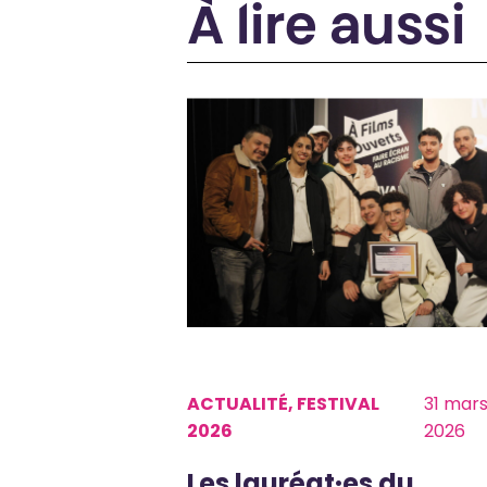
À lire aussi
ACTUALITÉ, FESTIVAL
31 mar
2026
2026
Les lauréat·es du