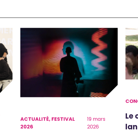
CON
s
Le 
ACTUALITÉ, FESTIVAL
19 mars
lan
2026
2026