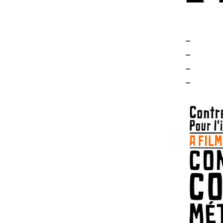
–
–
–
–