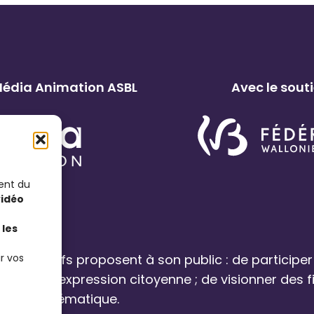
 Média Animation ASBL
Avec le sout
ent du
vidéo
les
r vos
s associatifs proposent à son public : de participer
orisant l’expression citoyenne ; de visionner des 
ur cette thématique.