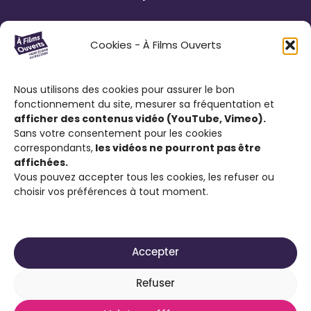
Le Festival À Films Ouverts et ses
Cookies - À Films Ouverts
partenaires associatifs proposent à son
public : de participer à un Concours de
Nous utilisons des cookies pour assurer le bon
Courts Métrages antiraciste favorisant
fonctionnement du site, mesurer sa fréquentation et
l’expression citoyenne ; de visionner des
afficher des contenus vidéo (YouTube, Vimeo).
films engagés contre le racisme et d’ouvrir
Sans votre consentement pour les cookies
correspondants,
les vidéos ne pourront pas être
la discussion sur cette thématique.
affichées.
Vous pouvez accepter tous les cookies, les refuser ou
choisir vos préférences à tout moment.
Accepter
2025-2026 Site réalisé par
Média Animation ASBL
Refuser
pour son projet À Films Ouverts