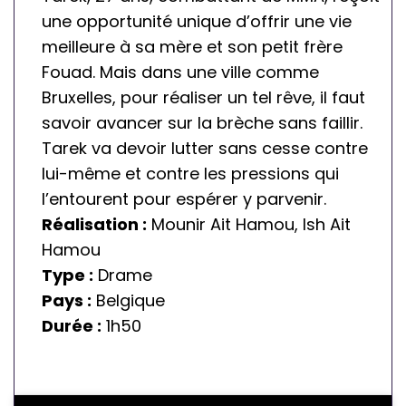
o
une opportunité unique d’offrir une vie
g
meilleure à sa mère et son petit frère
r
Fouad. Mais dans une ville comme
a
Bruxelles, pour réaliser un tel rêve, il faut
m
savoir avancer sur la brèche sans faillir.
m
Tarek va devoir lutter sans cesse contre
a
lui-même et contre les pressions qui
ti
l’entourent pour espérer y parvenir.
o
Réalisation :
Mounir Ait Hamou, Ish Ait
n
Hamou
Type :
Drame
Pays :
Belgique
Durée :
1h50