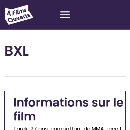
Aller
au
contenu
BXL
R
et
o
ur
à
Informations sur le
la
film
p
r
Tarek, 27 ans, combattant de MMA, reçoit