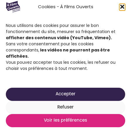
Le Festival À Films Ouverts et ses
Cookies - À Films Ouverts
partenaires associatifs proposent à son
public : de participer à un Concours de
Nous utilisons des cookies pour assurer le bon
Courts Métrages antiraciste favorisant
fonctionnement du site, mesurer sa fréquentation et
l’expression citoyenne ; de visionner des
afficher des contenus vidéo (YouTube, Vimeo).
films engagés contre le racisme et d’ouvrir
Sans votre consentement pour les cookies
correspondants,
les vidéos ne pourront pas être
la discussion sur cette thématique.
affichées.
Vous pouvez accepter tous les cookies, les refuser ou
choisir vos préférences à tout moment.
Accepter
2025-2026 Site réalisé par
Média Animation ASBL
Refuser
pour son projet À Films Ouverts
Voir les préférences