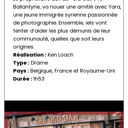
o
Ballantyne, va nouer une amitié avec Yara,
g
une jeune immigrée syrienne passionnée
r
de photographie. Ensemble, iels vont
a
tenter d’aider les plus démunis de leur
m
communauté, quelles que soit leurs
m
origines.
a
Réalisation :
Ken Loach
ti
Type :
Drame
o
Pays :
Belgique, France et Royaume-Uni
n
Durée :
1h53