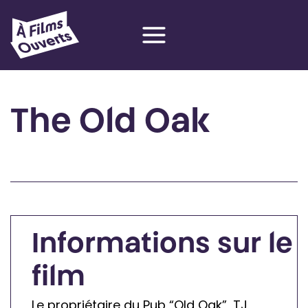
Aller
au
contenu
The Old Oak
R
et
o
ur
à
Informations sur le
la
film
p
r
Le propriétaire du Pub “Old Oak”, TJ