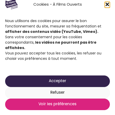
Le Festival À Films Ouverts et ses
Cookies - À Films Ouverts
partenaires associatifs proposent à son
public : de participer à un Concours de
Nous utilisons des cookies pour assurer le bon
Courts Métrages antiraciste favorisant
fonctionnement du site, mesurer sa fréquentation et
l’expression citoyenne ; de visionner des
afficher des contenus vidéo (YouTube, Vimeo).
films engagés contre le racisme et d’ouvrir
Sans votre consentement pour les cookies
correspondants,
les vidéos ne pourront pas être
la discussion sur cette thématique.
affichées.
Vous pouvez accepter tous les cookies, les refuser ou
choisir vos préférences à tout moment.
Accepter
2025-2026 Site réalisé par
Média Animation ASBL
Refuser
pour son projet À Films Ouverts
Voir les préférences