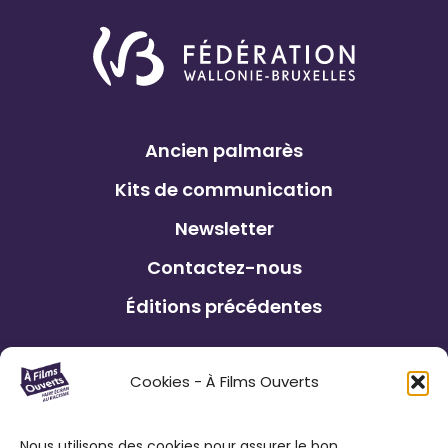
Ancien palmarès
Kits de communication
Newsletter
Contactez-nous
Éditions précédentes
Le Festival À Films Ouverts et ses
Cookies - À Films Ouverts
partenaires associatifs proposent à son
public : de participer à un Concours de
Nous utilisons des cookies pour assurer le bon