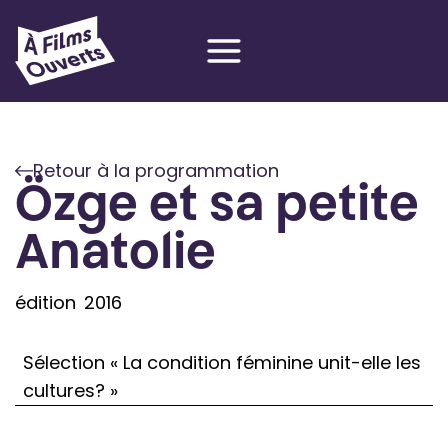
Aller
au
contenu
Retour à la programmation
Özge et sa petite
Anatolie
édition
2016
Sélection « La condition féminine unit-elle les
cultures? »