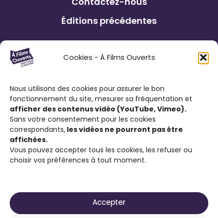
Contactez-nous
Éditions précédentes
Le Festival À Films Ouverts et ses
Cookies - À Films Ouverts
partenaires associatifs proposent à son
public : de participer à un Concours de
Nous utilisons des cookies pour assurer le bon
Courts Métrages antiraciste favorisant
fonctionnement du site, mesurer sa fréquentation et
l’expression citoyenne ; de visionner des
afficher des contenus vidéo (YouTube, Vimeo).
films engagés contre le racisme et d’ouvrir
Sans votre consentement pour les cookies
correspondants,
les vidéos ne pourront pas être
la discussion sur cette thématique.
affichées.
Vous pouvez accepter tous les cookies, les refuser ou
choisir vos préférences à tout moment.
Accepter