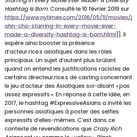
Starring in Every Movie Ever Made? A Diversity
Hashtag Is Born
. Consulté le 10 février 2019 sur
https://www.nytimes.com/2016/05/11/movies/j
ohn-cho-starring-in-every-movie-ever-
made-a-diversity-hashtag-is-born.html
]]. Il
espère ainsi booster la présence
d’acteur.rice.s asiatiques dans les rôles
principaux. Un sujet d’autant plus brûlant
quand on entend les justifications racistes de
certains directeur.rice.s de casting concernant
le jeu d’acteur des Asiatiques soi-disant « pas
assez expressifs ». En réponse à cette idée, en
2017, le hashtag #ExpressiveAsians a invité les
personnes asiatiques à poster des selfies
expressifs d’elles-mêmes. C’est dans ce
contexte de revendications que
Crazy Rich