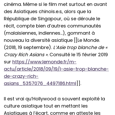
cinéma. Même si le film met surtout en avant
des Asiatiques chinois.e.s, alors que la
République de Singapour, où se déroule le
récit, compte bien d’autres communautés
(malaisiennes, indiennes…), gommant à
nouveau la diversité asiatique [[Le Monde.
(2018, 19 septembre).
L’Asie trop blanche de «
Crazy Rich Asians »
. Consulté le 15 février 2019
sur
https://www.lemonde.fr/m-
actu/article/2018/09/19/l-asie-trop-blanche-
de-crazy-rich-
asians_5357076_4497186.html
]].
Il est vrai qu’Hollywood a souvent exploité la
culture asiatique tout en mettant les
Asiatiques à l’écart, comme en atteste les