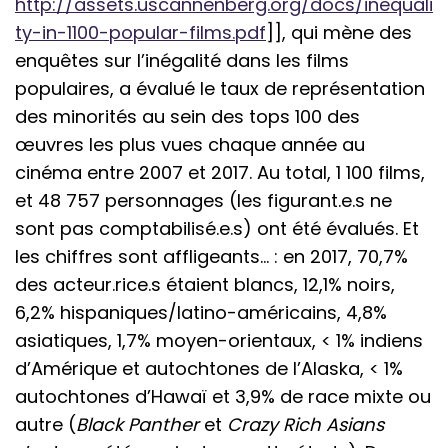
http://assets.uscannenberg.org/docs/inequali
ty-in-1100-popular-films.pdf
]], qui mène des
enquêtes sur l’inégalité dans les films
populaires, a évalué le taux de représentation
des minorités au sein des tops 100 des
œuvres les plus vues chaque année au
cinéma entre 2007 et 2017. Au total, 1 100 films,
et 48 757 personnages (les figurant.e.s ne
sont pas comptabilisé.e.s) ont été évalués. Et
les chiffres sont affligeants… : en 2017, 70,7%
des acteur.rice.s étaient blancs, 12,1% noirs,
6,2% hispaniques/latino-américains, 4,8%
asiatiques, 1,7% moyen-orientaux, < 1% indiens
d’Amérique et autochtones de l’Alaska, < 1%
autochtones d’Hawaï et 3,9% de race mixte ou
autre (
Black Panther
et
Crazy Rich Asians