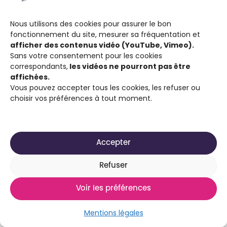
Nous utilisons des cookies pour assurer le bon
fonctionnement du site, mesurer sa fréquentation et
afficher des contenus vidéo (YouTube, Vimeo).
Sans votre consentement pour les cookies
correspondants,
les vidéos ne pourront pas être
affichées.
Vous pouvez accepter tous les cookies, les refuser ou
choisir vos préférences à tout moment.
Le film se démarque donc par le choix du
casting, mais également par la richesse des
rôles et des caractères. Olivier Meys a réussi à
Accepter
dévoiler les contrastes de la Chine, à réaliser
Refuser
des portraits de femmes chinoises fortes et
dignes malgré leur rôle qui pourrait à nouveau
Voir les préférences
être qualifié de stigmatisant. En tant
qu’actrices, toutes lui ont en effet confié la
Mentions légales