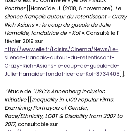
Asians
est vu comme le « yellow »
Black
Panther
[[Hamaïde, J. (2018, 6 novembre).
Le
silence français autour du retentissant « Crazy
Rich Asians » : le coup de gueule de Julie
Hamaïde, fondatrice de « Koï »
. Consulté le 11
février 2019 sur
http://www.elle.fr/Loisirs/Cinema/News/Le-
silence-francais-autour-du-retentissant-
Crazy-Rich-Asians-le-coup-de-gueule-de-
Julie-Hamaide-fondatrice-de-Koi-3734405
]].
L’étude de l’
USC’s Annenberg Inclusion
Initiative
[[
Inequality in 1,100 Popular Films:
Examining Portrayals of Gender,
Race/Ethnicity, LGBT & Disability from 2007 to
2017
, consultable sur