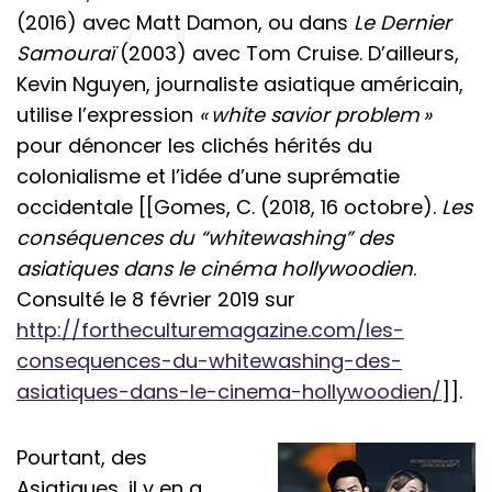
(2016) avec Matt Damon, ou dans
Le Dernier
Samouraï
(2003) avec Tom Cruise. D’ailleurs,
Kevin Nguyen, journaliste asiatique américain,
utilise l’expression
« white savior problem »
pour dénoncer les clichés hérités du
colonialisme et l’idée d’une suprématie
occidentale [[Gomes, C. (2018, 16 octobre).
Les
conséquences du “whitewashing” des
asiatiques dans le cinéma hollywoodien
.
Consulté le 8 février 2019 sur
http://fortheculturemagazine.com/les-
consequences-du-whitewashing-des-
asiatiques-dans-le-cinema-hollywoodien/
]].
Pourtant, des
Asiatiques, il y en a