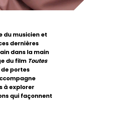
e du musicien et
ces dernières
main dans la main
ge du film
Toutes
 de portes
l’accompagne
s à explorer
sons qui façonnent