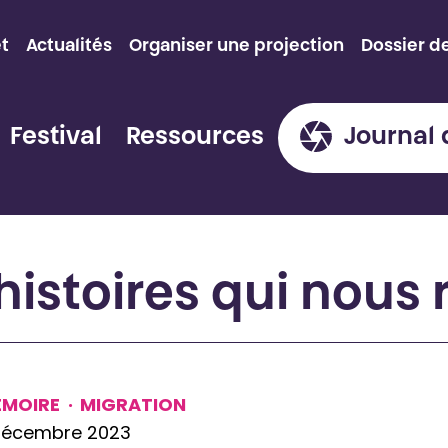
et
Actualités
Organiser une projection
Dossier d
Festival
Ressources
Journal 
histoires qui nous
ÉMOIRE
·
MIGRATION
 décembre 2023