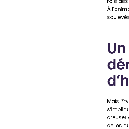
rôle des
À l’anim
soulevés 
Un 
dé
d’h
Mais
Tou
s’impliq
creuser 
celles q