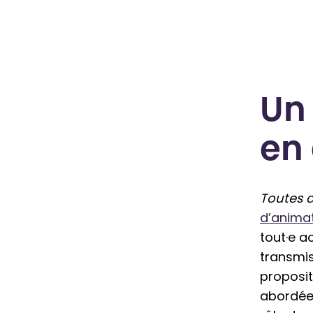
Un 
en
Toutes c
d’anima
tout·e a
transmi
proposit
abordées 