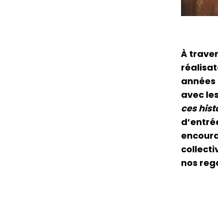
À trave
réalisa
années 
avec le
ces hist
d’entré
encoura
collect
nos reg