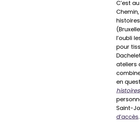
C’est au
Chemin, 
histoire
(Bruxell
l’oubli l
pour tis
Dachelet
ateliers 
combinen
en quest
histoire
personne
Saint-Jo
d’accès
.