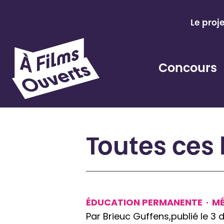
Aller
au
Le proj
contenu
Concours
Toutes ces 
ÉDUCATION PERMANENTE
·
M
Par Brieuc Guffens,
publié le 3