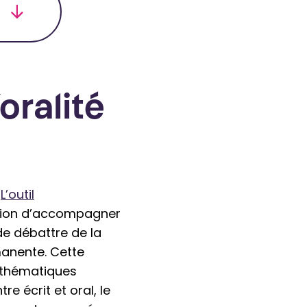
oralité
.
L’outil
ction d’accompagner
e débattre de la
anente. Cette
s thématiques
re écrit et oral, le