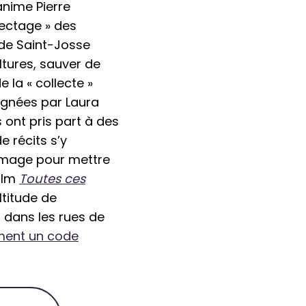
nime Pierre
lectage » des
e de Saint-Josse
ultures, sauver de
de la « collecte »
pagnées par Laura
ont pris part à des
de récits s’y
’image pour mettre
film
Toutes ces
ltitude de
s dans les rues de
ment un code