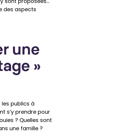
ui y sont proposées…
re des aspects
er une
tage »
 les publics à
ent s’y prendre pour
ouies ? Quelles sont
ans une famille ?