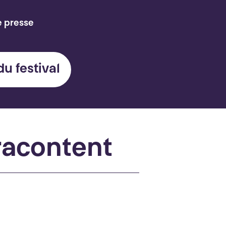
e presse
du festival
 racontent