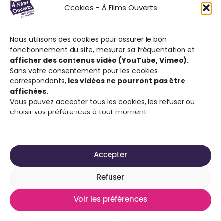
Le Festival À Films Ouverts et ses
Cookies - À Films Ouverts
partenaires associatifs proposent à son
public : de participer à un Concours de
Nous utilisons des cookies pour assurer le bon
Courts Métrages antiraciste favorisant
fonctionnement du site, mesurer sa fréquentation et
l’expression citoyenne ; de visionner des
afficher des contenus vidéo (YouTube, Vimeo).
films engagés contre le racisme et d’ouvrir
Sans votre consentement pour les cookies
correspondants,
les vidéos ne pourront pas être
la discussion sur cette thématique.
affichées.
Vous pouvez accepter tous les cookies, les refuser ou
choisir vos préférences à tout moment.
Accepter
2025-2026 Site réalisé par
Média Animation ASBL
Refuser
pour son projet À Films Ouverts
Voir les préférences