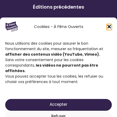
d
t
i
Éditions précédentes
’
o
q
A
i
u
n
Le Festival À Films Ouverts et ses
n
Cookies - À Films Ouverts
e
t
partenaires associatifs proposent à son
g
d
o
public : de participer à un Concours de
’
Nous utilisons des cookies pour assurer le bon
i
Courts Métrages antiraciste favorisant
A
fonctionnement du site, mesurer sa fréquentation et
n
l’expression citoyenne ; de visionner des
afficher des contenus vidéo (YouTube, Vimeo).
n
g
films engagés contre le racisme et d’ouvrir
Sans votre consentement pour les cookies
t
correspondants,
les vidéos ne pourront pas être
la discussion sur cette thématique.
o
affichées.
Vous pouvez accepter tous les cookies, les refuser ou
i
choisir vos préférences à tout moment.
n
g
Accepter
2025-2026 Site réalisé par
Média Animation ASBL
Refuser