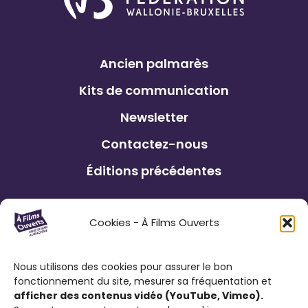
s
e
e
–
V
C
i
Ancien palmarès
e
l
Kits de communication
n
l
t
Newsletter
e
r
d
Contactez-nous
e
e
c
Éditions précédentes
C
h
h
o
a
Le Festival À Films Ouverts et ses
Cookies - À Films Ouverts
r
r
partenaires associatifs proposent à son
é
l
public : de participer à un Concours de
g
Nous utilisons des cookies pour assurer le bon
e
Courts Métrages antiraciste favorisant
fonctionnement du site, mesurer sa fréquentation et
r
r
l’expression citoyenne ; de visionner des
afficher des contenus vidéo (YouTube, Vimeo).
a