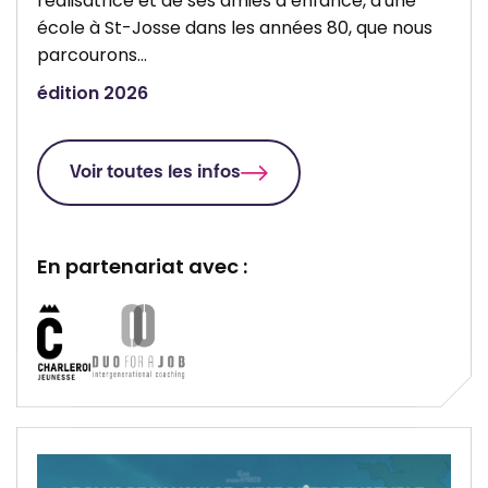
réalisatrice et de ses amies d’enfance, d'une
I
a
école à St-Josse dans les années 80, que nous
n
r
parcourons…
t
l
édition 2026
é
e
g
r
r
o
Voir toutes les infos
a
i
t
i
En partenariat avec :
o
n
P
P
d
a
a
e
r
r
C
t
t
h
e
e
a
n
n