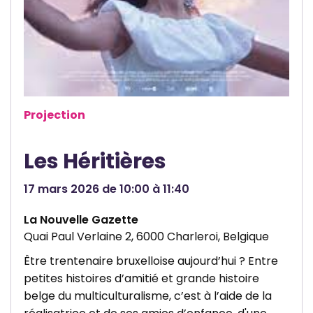
C
e
e
u
n
n
t
e
r
s
e
s
Projection
R
e
é
V
Les Héritières
g
i
i
l
17 mars 2026 de 10:00 à 11:40
o
l
La Nouvelle Gazette
n
e
Quai Paul Verlaine 2, 6000 Charleroi, Belgique
a
d
l
e
Être trentenaire bruxelloise aujourd’hui ? Entre
petites histoires d’amitié et grande histoire
d
C
belge du multiculturalisme, c’est à l’aide de la
’
h