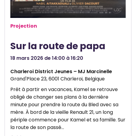
e
b
s
l
s
Projection
e
V
Sur la route de papa
i
l
18 mars 2026 de 14:00 à 16:20
l
e
Charleroi District Jeunes – MJ Marcinelle
Grand'Place 23, 6001 Charleroi, Belgique
d
e
Prêt à partir en vacances, Kamel se retrouve
C
obligé de changer ses plans à la dernière
minute pour prendre la route du Bled avec sa
h
mère. À bord de la vieille Renault 21, un long
a
périple commence pour Kamel et sa famille. Sur
r
la route de son passé…
l