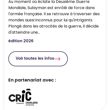
Au moment où éclate la Deuxième Guerre
r
d
Mondiale, Sulayman est enrôlé de force dans
l
e
l'armée française. Il se retrouve à traverser des
e
C
mondes aussi inconnus pour lui qu'intrigants.
r
h
Plongé dans les atrocités de la guerre, il décide
o
a
d'atteindre une…
i
r
édition 2026
l
e
r
Voir toutes les infos
o
i
En partenariat avec :
P
P
a
a
r
r