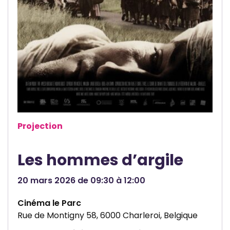
â
o
i
t
n
c
r
d
e
e
e
J
L
l
e
e
a
u
P
L
n
o
a
e
c
ï
s
Projection
h
c
s
e
i
e
Les hommes d’argile
t
V
é
i
20 mars 2026 de 09:30 à 12:00
C
l
Cinéma le Parc
h
l
Rue de Montigny 58, 6000 Charleroi, Belgique
a
e