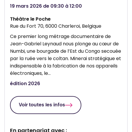
C
l
19 mars 2026 de 09:30 à 12:00
h
l
a
e
Théâtre le Poche
Rue du Fort 70, 6000 Charleroi, Belgique
r
d
l
e
Ce premier long métrage documentaire de
e
C
Jean-Gabriel Leynaud nous plonge au cœur de
Numbi, une bourgade de l’Est du Congo secouée
r
h
par la ruée vers le coltan. Minerai stratégique et
o
a
indispensable à la fabrication de nos appareils
i
r
électroniques, le…
l
édition 2026
e
r
o
Voir toutes les infos
i
En partenariat avec :