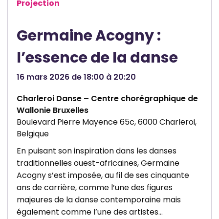
Projection
e
h
V
a
Germaine Acogny :
i
r
l
l
l’essence de la danse
l
e
e
r
16 mars 2026 de 18:00 à 20:20
d
o
Charleroi Danse – Centre chorégraphique de
e
i
Wallonie Bruxelles
C
D
Boulevard Pierre Mayence 65c, 6000 Charleroi,
h
i
Belgique
a
s
En puisant son inspiration dans les danses
r
t
traditionnelles ouest-africaines, Germaine
l
r
Acogny s’est imposée, au fil de ses cinquante
e
i
ans de carrière, comme l’une des figures
r
c
majeures de la danse contemporaine mais
également comme l’une des artistes…
o
t