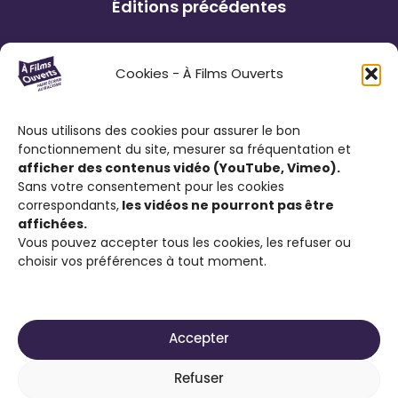
Éditions précédentes
Le Festival À Films Ouverts et ses
Cookies - À Films Ouverts
partenaires associatifs proposent à son
public : de participer à un Concours de
Nous utilisons des cookies pour assurer le bon
Courts Métrages antiraciste favorisant
fonctionnement du site, mesurer sa fréquentation et
l’expression citoyenne ; de visionner des
afficher des contenus vidéo (YouTube, Vimeo).
films engagés contre le racisme et d’ouvrir
Sans votre consentement pour les cookies
correspondants,
les vidéos ne pourront pas être
la discussion sur cette thématique.
affichées.
Vous pouvez accepter tous les cookies, les refuser ou
choisir vos préférences à tout moment.
Accepter
2025-2026 Site réalisé par
Média Animation ASBL
Refuser
pour son projet À Films Ouverts