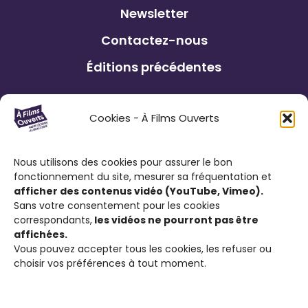
Newsletter
Contactez-nous
Éditions précédentes
Le Festival À Films Ouverts et ses
Cookies - À Films Ouverts
partenaires associatifs proposent à son
public : de participer à un Concours de
Nous utilisons des cookies pour assurer le bon
Courts Métrages antiraciste favorisant
fonctionnement du site, mesurer sa fréquentation et
l’expression citoyenne ; de visionner des
afficher des contenus vidéo (YouTube, Vimeo).
films engagés contre le racisme et d’ouvrir
Sans votre consentement pour les cookies
correspondants,
les vidéos ne pourront pas être
la discussion sur cette thématique.
affichées.
Vous pouvez accepter tous les cookies, les refuser ou
choisir vos préférences à tout moment.