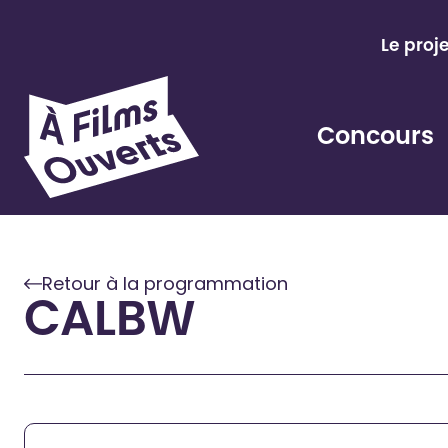
Aller
au
Le proj
contenu
Concours
Retour à la programmation
CALBW