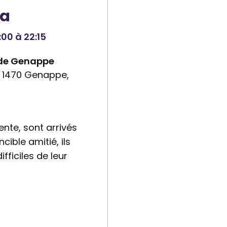
ta
00 à 22:15
 de Genappe
, 1470 Genappe,
ente, sont arrivés
cible amitié, ils
fficiles de leur