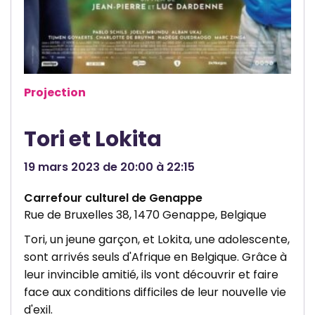
b
t
u
l
u
n
r
e
e
H
Projection
l
o
d
s
e
Tori et Lokita
p
B
i
19 mars 2023 de 20:00 à 22:15
r
t
a
a
Carrefour culturel de Genappe
i
l
Rue de Bruxelles 38, 1470 Genappe, Belgique
n
i
Tori, un jeune garçon, et Lokita, une adolescente,
e
è
sont arrivés seuls d'Afrique en Belgique. Grâce à
-
r
leur invincible amitié, ils vont découvrir et faire
L
face aux conditions difficiles de leur nouvelle vie
e
’
d'exil.
d