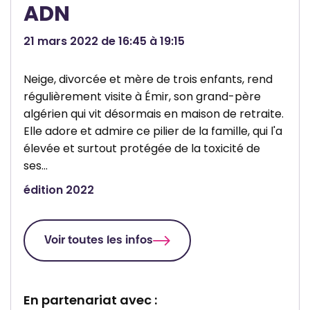
ADN
o
e
n
T
21 mars 2022 de 16:45 à 19:15
d
u
e
b
Neige, divorcée et mère de trois enfants, rend
l
i
régulièrement visite à Émir, son grand-père
a
z
algérien qui vit désormais en maison de retraite.
L
Elle adore et admire ce pilier de la famille, qui l'a
e
a
élevée et surtout protégée de la toxicité de
ï
ses…
c
édition 2022
i
t
é
Voir toutes les infos
d
e
En partenariat avec :
T