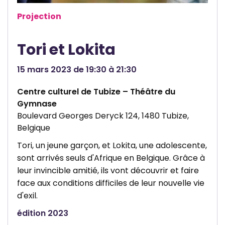
r
e
Projection
c
u
Tori et Lokita
l
t
15 mars 2023 de 19:30 à 21:30
u
r
Centre culturel de Tubize – Théâtre du
e
Gymnase
Boulevard Georges Deryck 124, 1480 Tubize,
l
Belgique
Tori, un jeune garçon, et Lokita, une adolescente,
sont arrivés seuls d'Afrique en Belgique. Grâce à
leur invincible amitié, ils vont découvrir et faire
face aux conditions difficiles de leur nouvelle vie
d'exil.
édition 2023