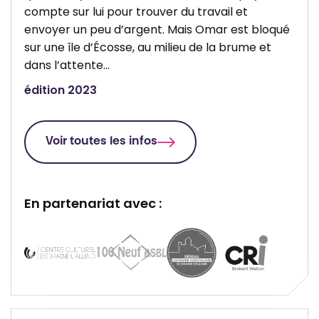
compte sur lui pour trouver du travail et
envoyer un peu d’argent. Mais Omar est bloqué
sur une île d’Écosse, au milieu de la brume et
dans l’attente…
édition 2023
Voir toutes les infos
En partenariat avec :
P
P
P
P
a
a
a
a
r
r
r
r
t
t
t
t
e
e