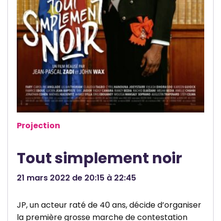
u
W
n
e
d
e
R
i
x
e
Projection
n
s
Tout simplement noir
a
r
21 mars 2022 de 20:15 à 22:45
t
JP, un acteur raté de 40 ans, décide d’organiser
la première grosse marche de contestation