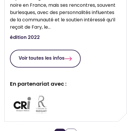
noire en France, mais ses rencontres, souvent
burlesques, avec des personnalités influentes
de la communauté et le soutien intéressé qu’il
reçoit de Fary, le…
édition 2022
Voir toutes les infos
En partenariat avec :
P
P
a
a
r
r
t
t
e
e