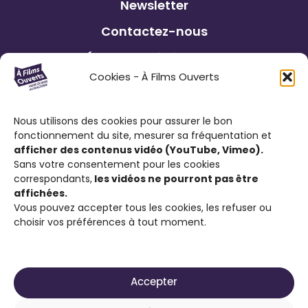
Newsletter
B
i
Contactez-nous
r
t
a
a
Éditions précédentes
i
l
Cookies - À Films Ouverts
n
i
Le Festival À Films Ouverts et ses
e
è
partenaires associatifs proposent à son
Nous utilisons des cookies pour assurer le bon
-
r
fonctionnement du site, mesurer sa fréquentation et
public : de participer à un Concours de
L
e
afficher des contenus vidéo (YouTube, Vimeo).
Courts Métrages antiraciste favorisant
Sans votre consentement pour les cookies
’
d
l’expression citoyenne ; de visionner des
correspondants,
les vidéos ne pourront pas être
A
e
affichées.
films engagés contre le racisme et d’ouvrir
l
B
Vous pouvez accepter tous les cookies, les refuser ou
la discussion sur cette thématique.
choisir vos préférences à tout moment.
l
r
e
a
u
i
d
n
Accepter
e