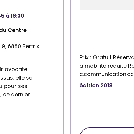
r
e
45 à 16:30
:
 du Centre
C
e
 9, 6880 Bertrix
n
t
Prix : Gratuit Réser
r
à mobilité réduite R
ir avocate.
e
c.communication.cc
ssas, elle se
c
édition 2018
u pour ses
u
 ce dernier
l
t
u
r
e