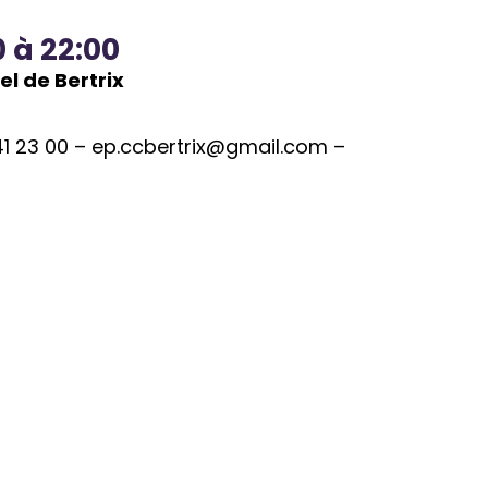
0 à 22:00
el de Bertrix
41 23 00 –
ep.ccbertrix@gmail.com
–