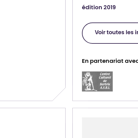
édition 2019
Voir toutes les 
En partenariat avec
P
a
r
t
e
n
a
i