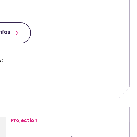
infos
 :
Projection