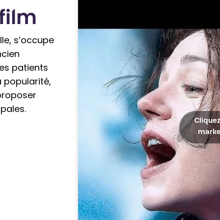
film
ille, s’occupe
ncien
es patients
a popularité,
 proposer
pales.
Cliquez
market