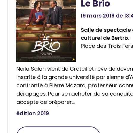
Le Brio
r
r
e
e
19 mars 2019 de 13:
:
:
B
Salle de spectacle
C
i
culturel de Bertrix
e
Place des Trois Fers
b
n
l
t
i
r
Neïla Salah vient de Créteil et rêve de deven
o
e
Inscrite à la grande université parisienne d'A
t
c
confronte à Pierre Mazard, professeur conn
h
u
dérapages. Pour se racheter de sa conduite,
è
l
accepte de préparer…
q
t
u
édition 2019
u
e
r
p
e