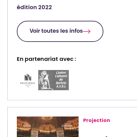
édition 2022
Voir toutes les infos
En partenariat avec :
P
P
a
a
r
r
t
t
e
e
n
n
Projection
a
a
i
i