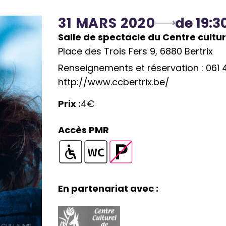
31 MARS 2020
de 19:3
Salle de spectacle du Centre cultur
Place des Trois Fers 9, 6880 Bertrix
Renseignements et réservation : 061 
http://www.ccbertrix.be/
Prix :
4€
Accès PMR
S
T
P
S
a
o
a
a
l
i
r
En partenariat avec :
l
l
l
k
l
e
e
i