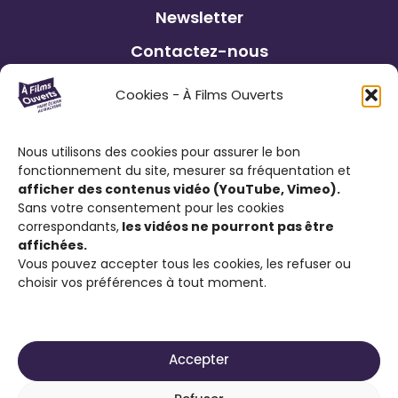
t
Newsletter
r
Contactez-nous
i
x
Éditions précédentes
Cookies - À Films Ouverts
Le Festival À Films Ouverts et ses
Nous utilisons des cookies pour assurer le bon
partenaires associatifs proposent à son
fonctionnement du site, mesurer sa fréquentation et
public : de participer à un Concours de
afficher des contenus vidéo (YouTube, Vimeo).
Sans votre consentement pour les cookies
Courts Métrages antiraciste favorisant
correspondants,
les vidéos ne pourront pas être
l’expression citoyenne ; de visionner des
affichées.
films engagés contre le racisme et d’ouvrir
Vous pouvez accepter tous les cookies, les refuser ou
choisir vos préférences à tout moment.
la discussion sur cette thématique.
Accepter