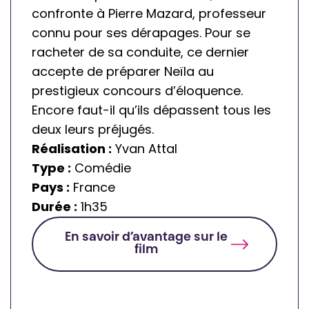
b
i
confronte à Pierre Mazard, professeur
l
b
connu pour ses dérapages. Pour se
e
l
racheter de sa conduite, ce dernier
s
e
accepte de préparer Neïla au
prestigieux concours d’éloquence.
Encore faut-il qu’ils dépassent tous les
deux leurs préjugés.
Réalisation :
Yvan Attal
Type :
Comédie
Pays :
France
Durée :
1h35
En savoir d’avantage sur le
film