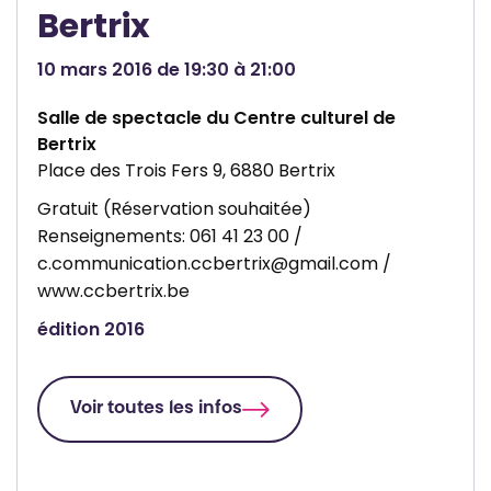
r
Bertrix
e
c
10 mars 2016 de 19:30 à 21:00
u
Salle de spectacle du Centre culturel de
l
Bertrix
t
Place des Trois Fers 9, 6880 Bertrix
u
Gratuit (Réservation souhaitée)
r
Renseignements: 061 41 23 00 /
e
c.communication.ccbertrix@gmail.com
/
l
www.ccbertrix.be
d
édition 2016
e
B
e
Voir toutes les infos
r
t