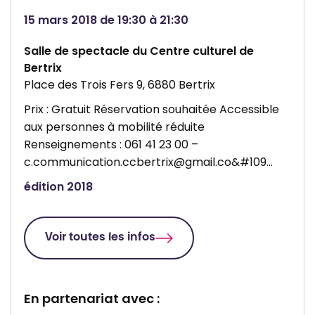
i
r
15 mars 2018 de 19:30 à 21:30
o
e
t
c
Salle de spectacle du Centre culturel de
h
u
Bertrix
Place des Trois Fers 9, 6880 Bertrix
è
l
q
t
Prix : Gratuit Réservation souhaitée Accessible
u
u
aux personnes à mobilité réduite
Renseignements : 061 41 23 00 –
e
r
c.communication.ccbertrix@gmail.co&#109…
p
e
u
l
édition 2018
b
d
l
e
Voir toutes les infos
i
B
q
e
u
r
En partenariat avec :
e
t