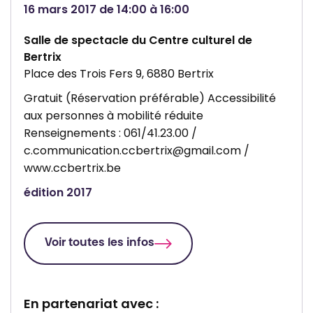
16 mars 2017 de 14:00 à 16:00
o
e
t
c
Salle de spectacle du Centre culturel de
h
u
Bertrix
Place des Trois Fers 9, 6880 Bertrix
è
l
q
t
Gratuit (Réservation préférable) Accessibilité
u
u
aux personnes à mobilité réduite
Renseignements : 061/41.23.00 /
e
r
c.communication.ccbertrix@gmail.com
/
p
e
www.ccbertrix.be
u
l
b
édition 2017
d
l
e
i
B
Voir toutes les infos
q
e
u
r
e
t
En partenariat avec :
d
r