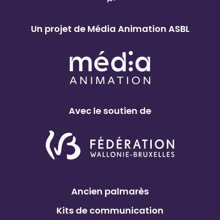
t
r
e
Un projet de Média Animation ASBL
c
u
l
t
u
Avec le soutien de
r
e
l
d
e
B
Ancien palmarès
e
r
Kits de communication