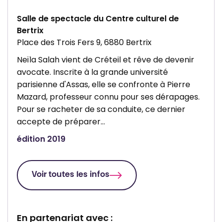
e
r
Salle de spectacle du Centre culturel de
Bertrix
t
Place des Trois Fers 9, 6880 Bertrix
r
i
Neïla Salah vient de Créteil et rêve de devenir
avocate. Inscrite à la grande université
x
parisienne d'Assas, elle se confronte à Pierre
Mazard, professeur connu pour ses dérapages.
Pour se racheter de sa conduite, ce dernier
accepte de préparer…
édition 2019
Voir toutes les infos
En partenariat avec :