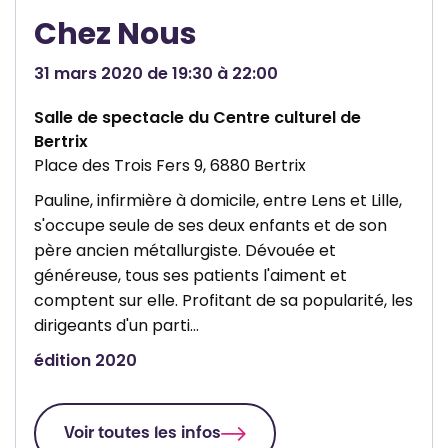
d
Chez Nous
l
e
i
B
31 mars 2020 de 19:30 à 22:00
q
e
u
r
Salle de spectacle du Centre culturel de
e
t
Bertrix
Place des Trois Fers 9, 6880 Bertrix
d
r
e
i
Pauline, infirmière à domicile, entre Lens et Lille,
B
x
s'occupe seule de ses deux enfants et de son
e
père ancien métallurgiste. Dévouée et
généreuse, tous ses patients l'aiment et
r
comptent sur elle. Profitant de sa popularité, les
t
dirigeants d'un parti…
r
édition 2020
i
x
Voir toutes les infos