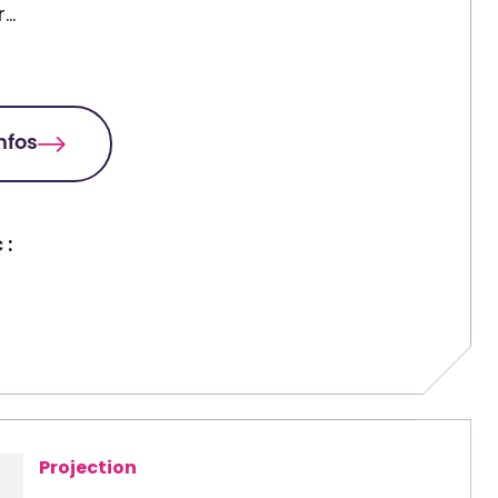
r…
infos
 :
Projection