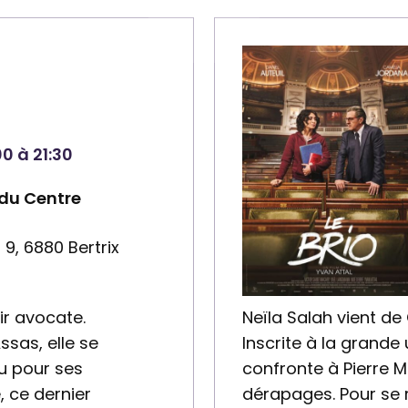
e
n
a
i
r
e
00 à 21:30
:
 du Centre
C
e
 9, 6880 Bertrix
n
t
r
ir avocate.
Neïla Salah vient de
e
ssas, elle se
Inscrite à la grande 
c
u pour ses
confronte à Pierre 
u
 ce dernier
dérapages. Pour se 
l