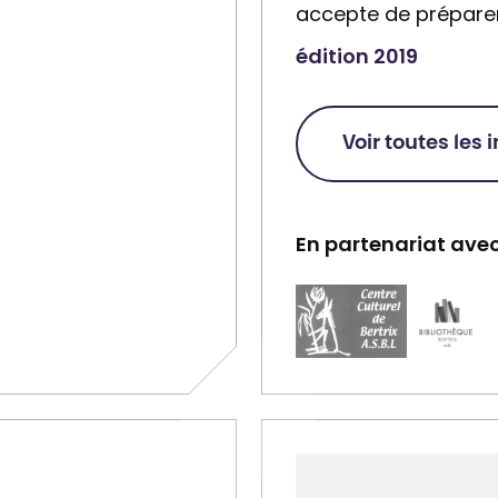
accepte de prépare
t
édition 2019
u
r
e
Voir toutes les 
l
d
e
En partenariat avec
B
e
P
P
r
a
a
t
r
r
r
t
t
i
e
e
x
n
n
a
a