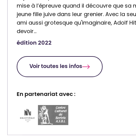
mise à l’épreuve quand il découvre que sa
jeune fille juive dans leur grenier. Avec la s
ami aussi grotesque qu'imaginaire, Adolf Hit
devoir…
édition 2022
Voir toutes les infos
En partenariat avec :
P
P
a
a
r
r
t
t