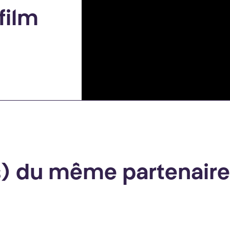
s
e
film
(s) du même partenaire