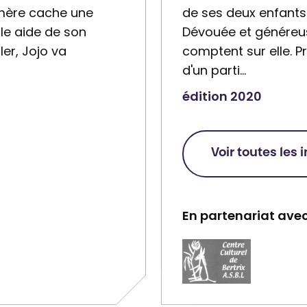
 mère cache une
de ses deux enfants 
eule aide de son
Dévouée et généreuse
ler, Jojo va
comptent sur elle. Pr
d'un parti…
édition 2020
Voir toutes les 
En partenariat avec
P
a
r
t