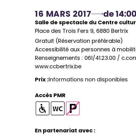
16 MARS 2017
de 14:00
Salle de spectacle du Centre cultur
Place des Trois Fers 9, 6880 Bertrix
Gratuit (Réservation préférable)
Accessibilité aux personnes à mobilit
Renseignements : 061/41.23.00 /
c.co
www.ccbertrix.be
Prix :
Informations non disponibles
Accès PMR
S
T
P
S
a
o
a
a
l
i
r
En partenariat avec :