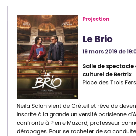
e
e
n
n
Projection
a
a
i
i
Le Brio
r
r
e
e
19 mars 2019 de 19:
:
:
B
Salle de spectacle
C
i
culturel de Bertrix
e
Place des Trois Fers
b
n
l
t
i
r
Neïla Salah vient de Créteil et rêve de deven
o
e
Inscrite à la grande université parisienne d'A
t
c
confronte à Pierre Mazard, professeur conn
h
u
dérapages. Pour se racheter de sa conduite,
è
l