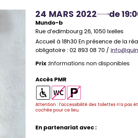
24 MARS 2022
de 19:0
Mundo-b
Rue d’edimbourg 26, 1050 Ixelles
Accueil à 18h30 En présence de la ré
obligatoire : 02 893 08 70 /
info@qui
Prix :
Informations non disponibles
Accès PMR
S
T
P
S
a
o
a
Attention : l’accessibilité des toilettes n’a pas é
cochée pour ce lieu.
a
l
i
r
l
l
l
k
En partenariat avec :
l
e
e
i