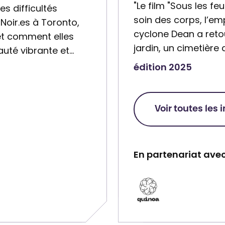
"Le film "Sous les fe
s difficultés
soin des corps, l’emp
Noir.es à Toronto,
cyclone Dean a retou
e, et comment elles
jardin, un cimetière 
uté vibrante et…
édition 2025
Voir toutes les 
En partenariat avec
P
a
r
t