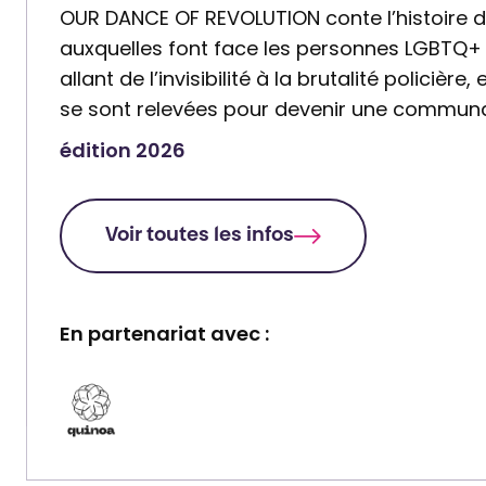
OUR DANCE OF REVOLUTION conte l’histoire de
auxquelles font face les personnes LGBTQ+ 
allant de l’invisibilité à la brutalité policièr
se sont relevées pour devenir une communa
édition 2026
Voir toutes les infos
En partenariat avec :
P
a
r
t