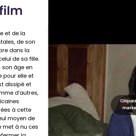
e
film
s
e et de la
tales, de son
mbre dans la
lui de sa fille.
is son âge en
 pour elle et
st dissipé et
comme d’autres,
ricaines
Cliquez
rées à cette
market
eul moyen de
ne met à nu ces
fermer la