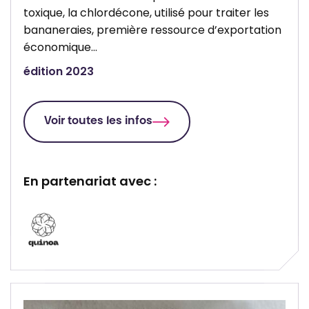
toxique, la chlordécone, utilisé pour traiter les
bananeraies, première ressource d’exportation
économique…
édition 2023
Voir toutes les infos
En partenariat avec :
P
a
r
t
e