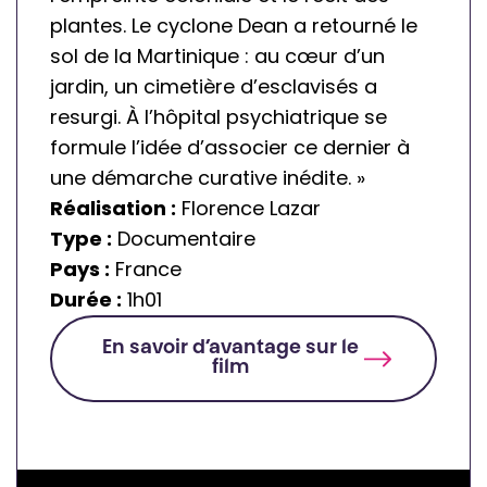
plantes. Le cyclone Dean a retourné le
i
l
sol de la Martinique : au cœur d’un
b
e
jardin, un cimetière d’esclavisés a
l
resurgi. À l’hôpital psychiatrique se
e
formule l’idée d’associer ce dernier à
s
une démarche curative inédite. »
Réalisation :
Florence Lazar
Type :
Documentaire
Pays :
France
Durée :
1h01
En savoir d’avantage sur le
film