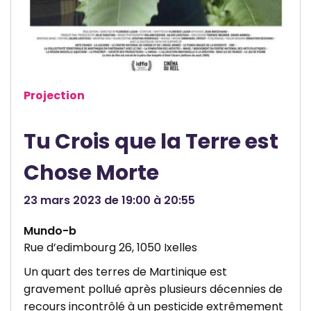
u
r
t
-
m
Projection
é
t
Tu Crois que la Terre est
r
a
Chose Morte
g
e
23 mars 2023 de 19:00 à 20:55
Mundo-b
Rue d’edimbourg 26, 1050 Ixelles
Un quart des terres de Martinique est
gravement pollué après plusieurs décennies de
recours incontrôlé à un pesticide extrêmement