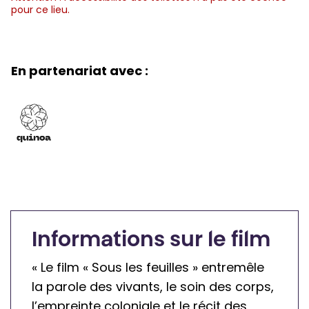
pour ce lieu.
a
l
i
r
l
l
l
k
l
e
e
i
En partenariat avec :
e
a
t
n
c
t
g
c
e
n
e
s
o
s
n
n
s
o
a
i
n
c
b
a
c
l
c
e
Informations sur le film
e
c
s
« Le film « Sous les feuilles » entremêle
e
s
la parole des vivants, le soin des corps,
s
i
l’empreinte coloniale et le récit des
s
b