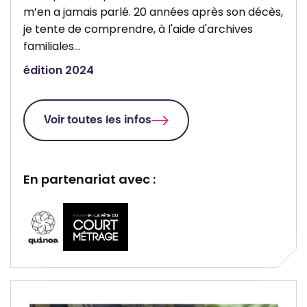
m’en a jamais parlé. 20 années après son décès,
je tente de comprendre, à l'aide d'archives
familiales…
édition 2024
Voir toutes les infos
En partenariat avec :
P
P
a
a
r
r
t
t
e
e