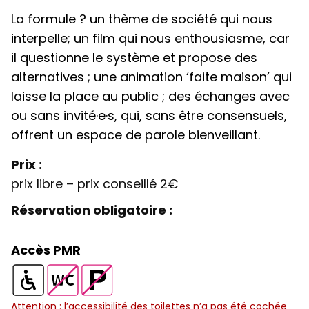
La formule ? un thème de société qui nous
interpelle; un film qui nous enthousiasme, car
il questionne le système et propose des
alternatives ; une animation ‘faite maison’ qui
laisse la place au public ; des échanges avec
ou sans invité·e·s, qui, sans être consensuels,
offrent un espace de parole bienveillant.
Prix :
prix libre – prix conseillé 2€
Réservation obligatoire :
Accès PMR
S
T
P
S
a
o
a
Attention : l’accessibilité des toilettes n’a pas été cochée