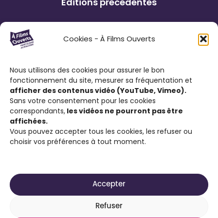
Éditions précédentes
Le Festival À Films Ouverts et ses
Cookies - À Films Ouverts
partenaires associatifs proposent à son
public : de participer à un Concours de
Nous utilisons des cookies pour assurer le bon
Courts Métrages antiraciste favorisant
fonctionnement du site, mesurer sa fréquentation et
l’expression citoyenne ; de visionner des
afficher des contenus vidéo (YouTube, Vimeo).
films engagés contre le racisme et d’ouvrir
Sans votre consentement pour les cookies
correspondants,
les vidéos ne pourront pas être
la discussion sur cette thématique.
affichées.
Vous pouvez accepter tous les cookies, les refuser ou
choisir vos préférences à tout moment.
Accepter
2025-2026 Site réalisé par
Média Animation ASBL
Refuser
pour son projet À Films Ouverts