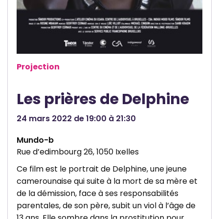
l
Projection
Les prières de Delphine
24 mars 2022 de 19:00 à 21:30
Mundo-b
Rue d’edimbourg 26, 1050 Ixelles
Ce film est le portrait de Delphine, une jeune
camerounaise qui suite à la mort de sa mère et
de la démission, face à ses responsabilités
parentales, de son père, subit un viol à l’âge de
13 ans. Elle sombre dans la prostitution pour