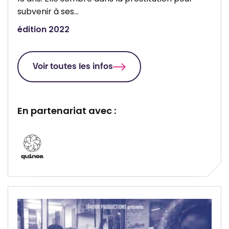
subvenir à ses…
édition 2022
Voir toutes les infos
En partenariat avec :
P
a
r
t
e
n
a