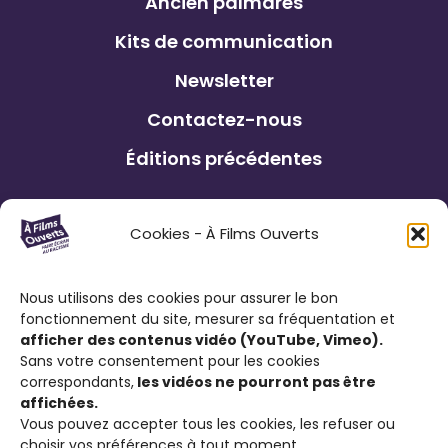
Ancien palmarès
Kits de communication
Newsletter
Contactez-nous
Éditions précédentes
Le Festival À Films Ouverts et ses
Cookies - À Films Ouverts
partenaires associatifs proposent à son
public : de participer à un Concours de
Nous utilisons des cookies pour assurer le bon
Courts Métrages antiraciste favorisant
fonctionnement du site, mesurer sa fréquentation et
l’expression citoyenne ; de visionner des
afficher des contenus vidéo (YouTube, Vimeo).
films engagés contre le racisme et d’ouvrir
Sans votre consentement pour les cookies
correspondants,
les vidéos ne pourront pas être
la discussion sur cette thématique.
affichées.
Vous pouvez accepter tous les cookies, les refuser ou
choisir vos préférences à tout moment.