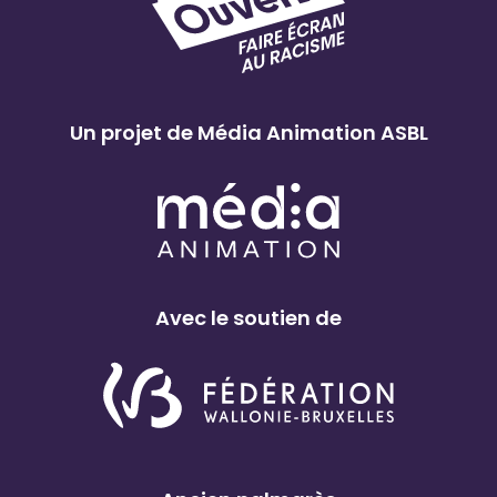
u
i
n
o
Un projet de Média Animation ASBL
a
a
s
b
l
Avec le soutien de