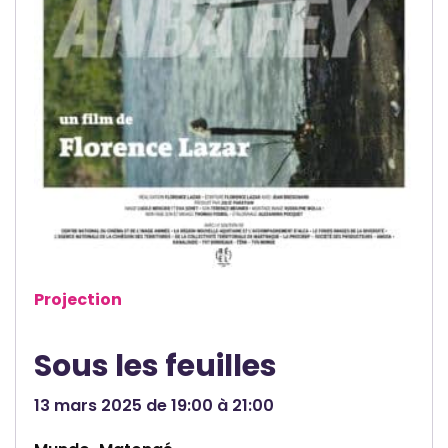
a
a
s
b
l
Projection
Sous les feuilles
13 mars 2025 de 19:00 à 21:00