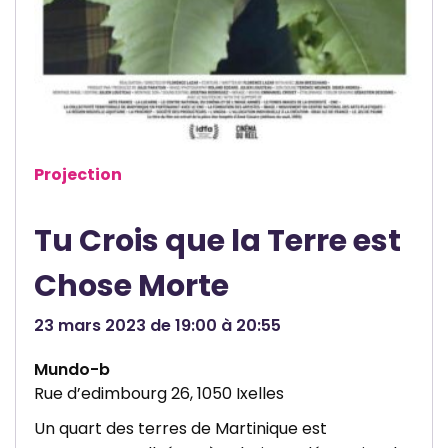
l
o
u
r
t
-
m
Projection
é
t
Tu Crois que la Terre est
r
a
Chose Morte
g
e
23 mars 2023 de 19:00 à 20:55
Mundo-b
Rue d’edimbourg 26, 1050 Ixelles
Un quart des terres de Martinique est