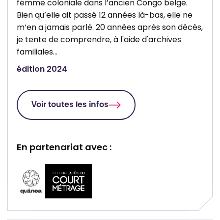
femme coloniale dans l’ancien Congo belge.
Bien qu’elle ait passé 12 années là-bas, elle ne
m’en a jamais parlé. 20 années après son décès,
je tente de comprendre, à l'aide d'archives
familiales…
édition 2024
Voir toutes les infos
En partenariat avec :
P
P
a
a
r
r
t
t