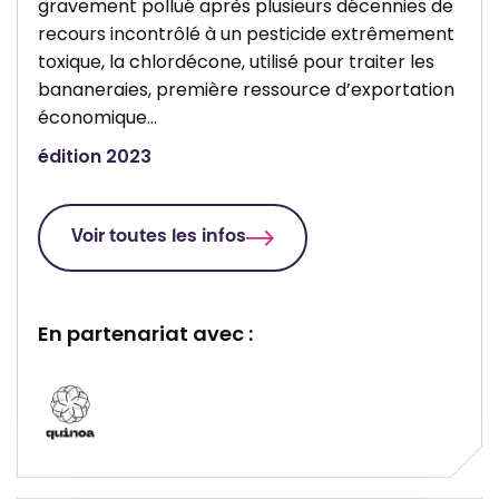
gravement pollué après plusieurs décennies de
recours incontrôlé à un pesticide extrêmement
toxique, la chlordécone, utilisé pour traiter les
bananeraies, première ressource d’exportation
économique…
édition 2023
Voir toutes les infos
En partenariat avec :
P
a
r
t