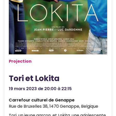
t
y
Projection
Tori et Lokita
19 mars 2023 de 20:00 à 22:15
Carrefour culturel de Genappe
Rue de Bruxelles 38, 1470 Genappe, Belgique
Tori, un jeune garçon, et Lokita, une adolescente,