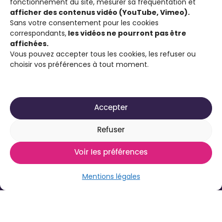
fonctionnement du site, mesurer sa fréquentation et
partenaires associatifs proposent à son
afficher des contenus vidéo (YouTube, Vimeo).
public : de participer à un Concours de
Sans votre consentement pour les cookies
correspondants,
les vidéos ne pourront pas être
Courts Métrages antiraciste favorisant
affichées.
l’expression citoyenne ; de visionner des
Vous pouvez accepter tous les cookies, les refuser ou
films engagés contre le racisme et d’ouvrir
choisir vos préférences à tout moment.
la discussion sur cette thématique.
Accepter
Refuser
Voir les préférences
2025-2026 Site réalisé par
Média Animation ASBL
Mentions légales
pour son projet À Films Ouverts
Mentions légales
Déclaration d’accessibilité