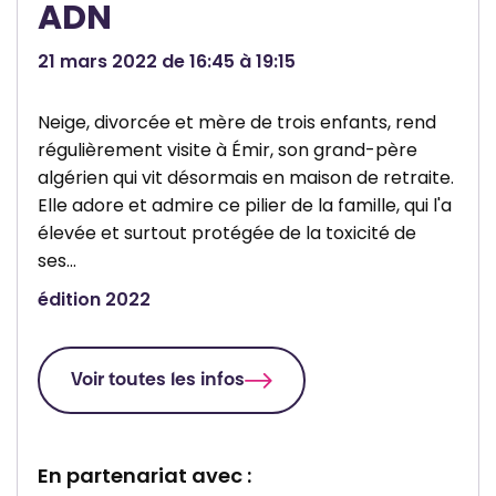
d
ADN
s
e
p
21 mars 2022 de 16:45 à 19:15
B
i
r
t
Neige, divorcée et mère de trois enfants, rend
a
a
régulièrement visite à Émir, son grand-père
i
l
algérien qui vit désormais en maison de retraite.
n
i
Elle adore et admire ce pilier de la famille, qui l'a
e
è
élevée et surtout protégée de la toxicité de
-
r
ses…
L
e
édition 2022
’
d
A
e
l
B
Voir toutes les infos
l
r
e
a
u
En partenariat avec :
i