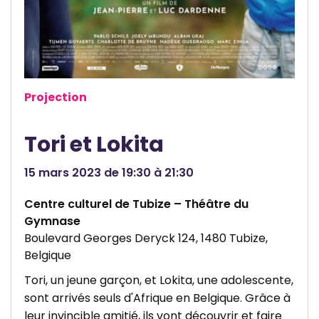
e
n
f
a
o
p
u
p
r
e
Projection
c
u
Tori et Lokita
l
t
15 mars 2023 de 19:30 à 21:30
u
r
Centre culturel de Tubize – Théâtre du
e
Gymnase
Boulevard Georges Deryck 124, 1480 Tubize,
l
Belgique
Tori, un jeune garçon, et Lokita, une adolescente,
sont arrivés seuls d'Afrique en Belgique. Grâce à
leur invincible amitié, ils vont découvrir et faire