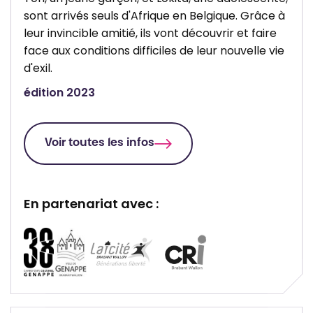
sont arrivés seuls d'Afrique en Belgique. Grâce à
leur invincible amitié, ils vont découvrir et faire
face aux conditions difficiles de leur nouvelle vie
d'exil.
édition 2023
Voir toutes les infos
En partenariat avec :
P
P
P
P
a
a
a
a
r
r
r
r
t
t
t
t