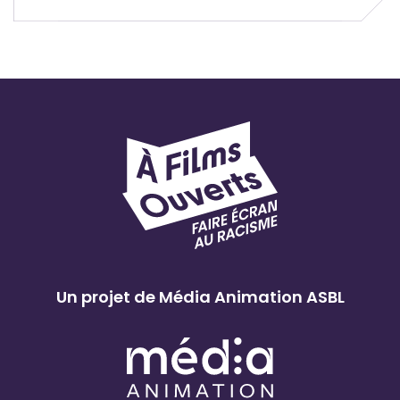
t
e
n
a
i
r
e
:
C
R
I
Un projet de Média Animation ASBL
B
W