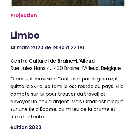
M
l
r
a
e
Projection
i
l
s
d
Limbo
o
e
n
T
14 mars 2023 de 19:30 à 22:00
d
u
Centre Culturel de Braine-L’Alleud
e
b
Rue Jules Hans 4, 1420 Braine-l'Alleud, Belgique
l
i
a
Omar est musicien. Contraint par la guerre, il
z
quitte la Syrie. Sa famille est restée au pays. Elle
L
e
compte sur lui pour trouver du travail et
a
envoyer un peu d’argent. Mais Omar est bloqué
ï
sur une île d’Écosse, au milieu de la brume et
c
dans l’attente…
i
édition 2023
t