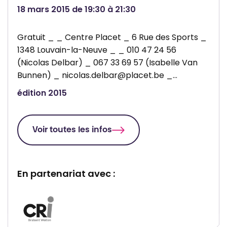
u
W
18 mars 2015 de 19:30 à 21:30
n
e
Gratuit _ _ Centre Placet _ 6 Rue des Sports _
d
1348 Louvain-la-Neuve _ _ 010 47 24 56
e
(Nicolas Delbar) _ 067 33 69 57 (Isabelle Van
R
Bunnen) _ nicolas.delbar@placet.be _…
i
édition 2015
x
e
n
Voir toutes les infos
s
a
r
En partenariat avec :
t
P
a
r