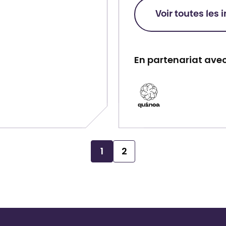
Voir toutes les 
En partenariat avec
P
a
r
t
e
1
2
n
a
i
r
e
: