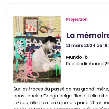
t
e
n
Projection
a
i
La mémoire
r
e
21 mars 2024 de 18:
:
Q
Mundo-b
u
Rue d’edimbourg 26,
i
n
o
Sur les traces du passé de ma grand-mère
a
dans l’ancien Congo belge. Bien qu’elle ait 
a
là-bas, elle ne m’en a jamais parlé. 20 ann
s