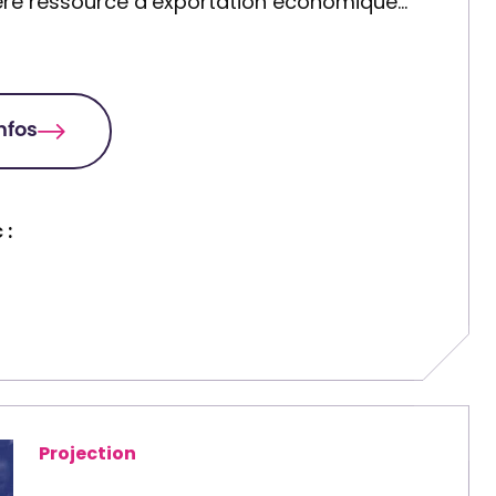
̀re ressource d’exportation économique…
infos
 :
Projection