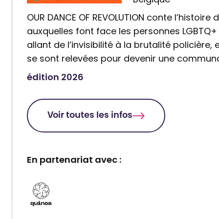
OUR DANCE OF REVOLUTION conte l’histoire de
auxquelles font face les personnes LGBTQ+ 
allant de l’invisibilité à la brutalité policièr
se sont relevées pour devenir une communa
édition 2026
Voir toutes les infos
En partenariat avec :
P
a
r