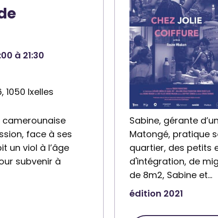
i
 de
r
e
:
00 à 21:30
Q
u
i
 1050 Ixelles
n
o
une camerounaise
Sabine, gérante d’un
a
ssion, face à ses
Matongé, pratique so
a
t un viol à l’âge
quartier, des petits
s
pour subvenir à
d'intégration, de mi
b
de 8m2, Sabine et…
l
édition 2021