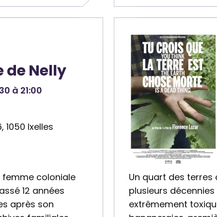
t
e
n
a
i
 de Nelly
r
e
30 à 21:00
:
Q
 1050 Ixelles
u
i
n
o
, femme coloniale
Un quart des terres 
a
passé 12 années
plusieurs décennies 
a
ées après son
extrêmement toxique,
s