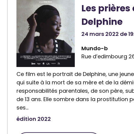
i
i
Les prières
r
r
e
e
Delphine
:
:
24 mars 2022 de 19:
Q
L
u
a
Mundo-b
i
f
Rue d’edimbourg 26,
n
ê
o
t
Ce film est le portrait de Delphine, une je
a
e
qui suite à la mort de sa mère et de la démi
a
d
responsabilités parentales, de son père, subi
s
u
de 13 ans. Elle sombre dans la prostitution 
b
c
ses…
l
o
u
édition 2022
r