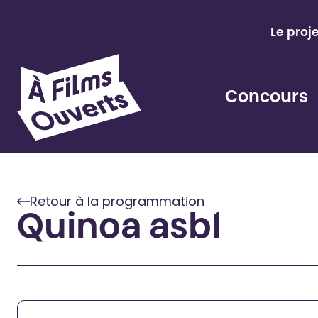
Aller
au
Le proj
contenu
Concours
Retour à la programmation
Quinoa asbl