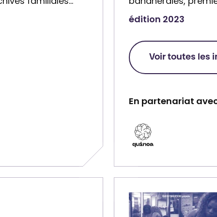
chives familiales…
bananeraies, premie
b
l
édition 2023
Voir toutes les 
En partenariat avec
P
a
r
t
e
n
a