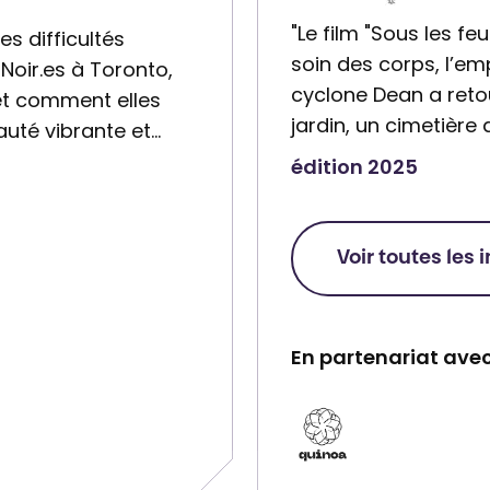
"Le film "Sous les fe
s difficultés
soin des corps, l’emp
Noir.es à Toronto,
cyclone Dean a retou
e, et comment elles
jardin, un cimetière 
uté vibrante et…
édition 2025
Voir toutes les 
En partenariat avec
P
a
r